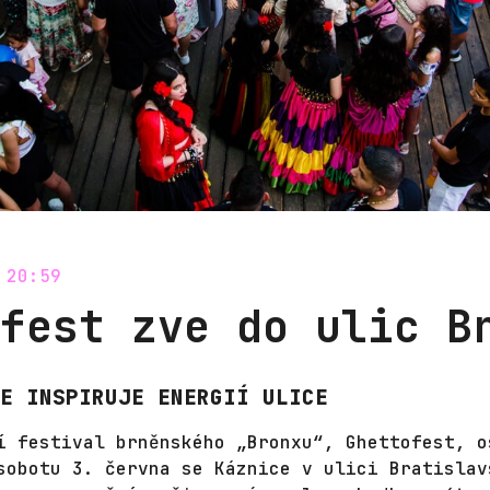
 20:59
fest zve do ulic B
E INSPIRUJE ENERGIÍ ULICE
í festival brněnského „Bronxu“, Ghettofest, o
sobotu 3. června se Káznice v ulici Bratislav