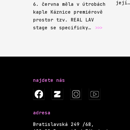
její
6. června měla v útrobách
kaple Káznice premiérově
prostor tzv. REAL LAV
stage se specificky…
>>>
najdete nás
adresa
Bratislavská 249 /68,