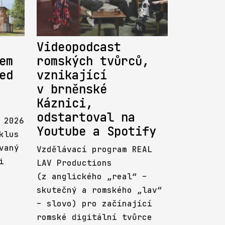
Videopodcast
em
romských tvůrců,
ed
vznikající
v brněnské
Káznici,
odstartoval na
 2026
Youtube a Spotify
klus
vaný
Vzdělávací program REAL
i
LAV Productions
(z anglického „real“ –
skutečný a romského „lav“
– slovo) pro začínající
romské digitální tvůrce