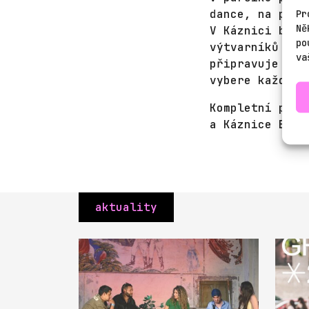
dance, na prog
Pr
Ně
V Káznici bude
po
výtvarníků v r
va
připravuje div
vybere každý,“
Kompletní prog
a Káznice Brn
aktuality