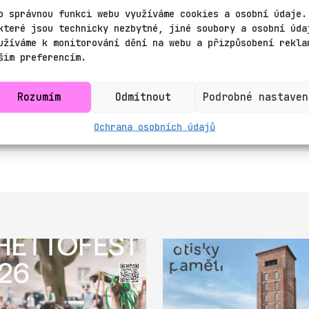
ramu je také vystoupení divadelní skupiny z K
o správnou funkci webu využíváme cookies a osobní údaje.
které jsou technicky nezbytné, jiné soubory a osobní úda
 možné zažít virtuální realitu i navštívit at
užíváme k monitorování dění na webu a přizpůsobení rekla
ámci celobrněnské akce Open studios. Divadlo 
šim preferencím.
adelní workshop pro děti. „Myslím, že v nabit
 láká na tradiční pouliční svátek Pavel Straš
Rozumím
Odmítnout
Podrobné nastaven
ram je k dispozici na stránkách festivalu
www
o
www.kaznice.art
.
Ochrana osobních údajů