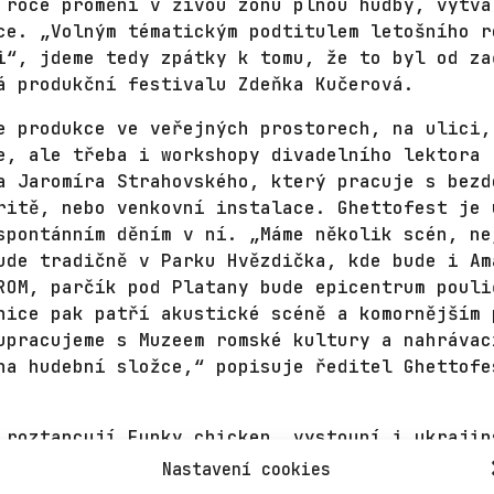
 roce promění v živou zónu plnou hudby, výtva
ce. „Volným tématickým podtitulem letošního r
i“, jdeme tedy zpátky k tomu, že to byl od za
á produkční festivalu Zdeňka Kučerová.
e produkce ve veřejných prostorech, na ulici,
e, ale třeba i workshopy divadelního lektora
a Jaromíra Strahovského, který pracuje s bezd
ritě, nebo venkovní instalace. Ghettofest je 
spontánním děním v ní. „Máme několik scén, ne
ude tradičně v Parku Hvězdička, kde bude i Am
ROM, parčík pod Platany bude epicentrum pouli
nice pak patří akustické scéně a komornějším 
upracujeme s Muzeem romské kultury a nahrávac
na hudební složce,“ popisuje ředitel Ghettofe
 roztancují Funky chicken, vystoupí i ukrajin
je energická hudba, která čerpá z elektronick
Nastavení cookies
Platany diváci uslyší a uvidí slam poetry, ra