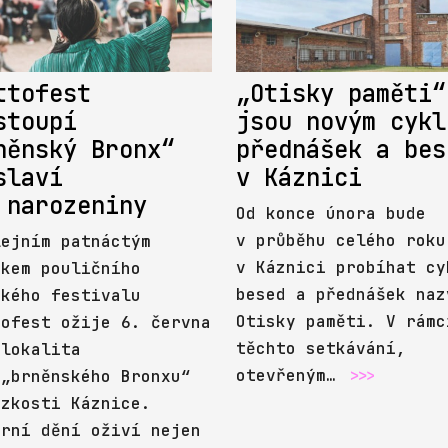
ttofest
„Otisky paměti“
stoupí
jsou novým cykl
něnský Bronx“
přednášek a bes
slaví
v Káznici
 narozeniny
Od konce února bude
v průběhu celého roku
lejním patnáctým
v Káznici probíhat cy
íkem pouličního
besed a přednášek naz
ského festivalu
Otisky paměti. V rámc
tofest ožije 6. června
těchto setkávání,
 lokalita
otevřeným…
>>>
 „brněnského Bronxu“
ízkosti Káznice.
urní dění oživí nejen