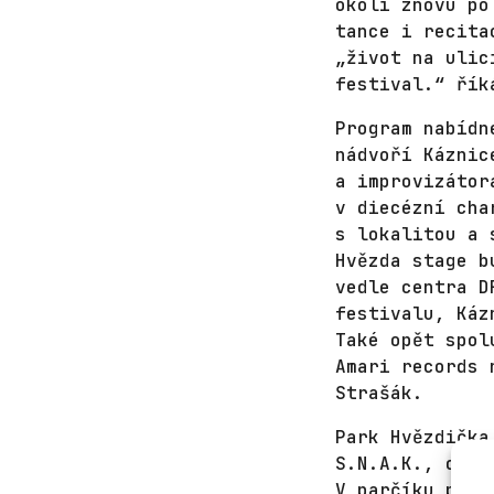
okolí znovu po
tance i recita
„život na ulic
festival.“ řík
Program nabídn
nádvoří Káznic
a improvizátor
v diecézní cha
s lokalitou a 
Hvězda stage b
vedle centra D
festivalu, Káz
Také opět spol
Amari records 
Strašák.
Park Hvězdička
S.N.A.K., což 
V parčíku pod 