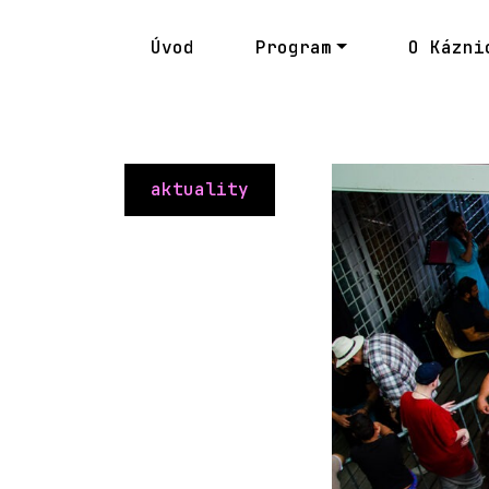
Úvod
Program
O Kázni
aktuality