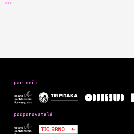
…
>>>
partneři
podporovatelé