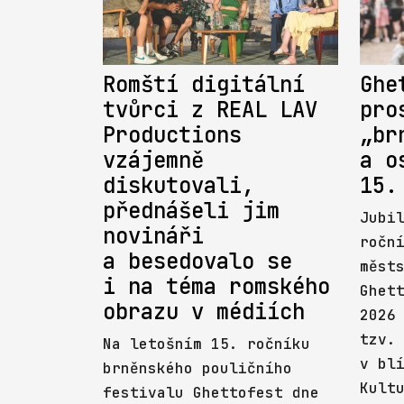
Romští digitální
Ghe
tvůrci z REAL LAV
pro
Productions
„br
vzájemně
a o
diskutovali,
15.
přednášeli jim
Jubi
novináři
ročn
a besedovalo se
měst
i na téma romského
Ghet
obrazu v médiích
2026
tzv.
Na letošním 15. ročníku
v bl
brněnského pouličního
Kult
festivalu Ghettofest dne