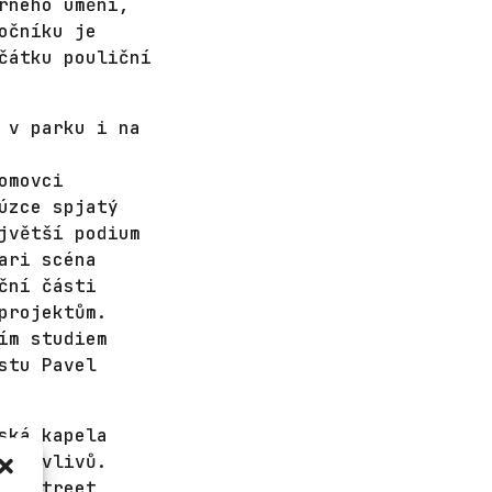
rného umění,
očníku je
čátku pouliční
 v parku i na
omovci
úzce spjatý
jvětší podium
ari scéna
ční části
projektům.
ím studiem
stu Pavel
ská kapela
ých vlivů.
p, street