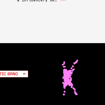
a influencery se…
>>>