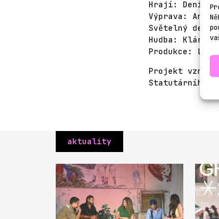
Hrají: Denisa 
Pr
Výprava: Anna 
Ně
po
Světelný desig
va
Hudba: Klára W
Produkce: Luci
Projekt vzniká
Statutárního m
aktuality