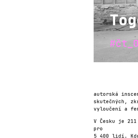
Tog
#čt_
autorská insce
skutečných, zk
vyloučení a fe
V Česku je 211
pro
5 400 lidí. Kd