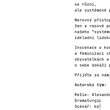
se různí,
ale systémové 
Nerovný přístu
žen a rasové p
našeho “systém
základní lidsk
Inscenace o ko
a feminizaci c
obyvatelkách a
o sebe dokáží 
Přijďte za nám
Autorský tým:
Režie: Alexand
Dramaturgie: L
Scénář: kolekt