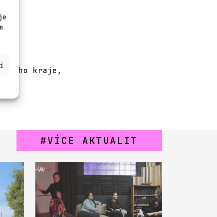
je
m
í
vského kraje,
VÍCE AKTUALIT