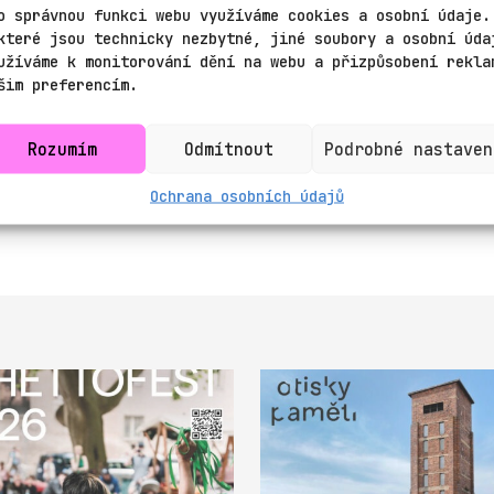
Cupáková, Tereza Havránková, Štěpánka Romová
o správnou funkci webu využíváme cookies a osobní údaje.
Tichá
které jsou technicky nezbytné, jiné soubory a osobní úda
užíváme k monitorování dění na webu a přizpůsobení rekla
n: Jakub Julínek
šim preferencím.
odehn
e Blechová
Rozumím
Odmítnout
Podrobné nastaven
 za podpory Ministerstva kultury ČR, Jihomora
ěsta Brna a Nadace Život umělce.
Ochrana osobních údajů