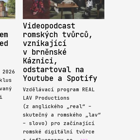
Videopodcast
em
romských tvůrců,
ed
vznikající
v brněnské
Káznici,
odstartoval na
 2026
Youtube a Spotify
klus
vaný
Vzdělávací program REAL
i
LAV Productions
(z anglického „real“ –
skutečný a romského „lav“
– slovo) pro začínající
romské digitální tvůrce