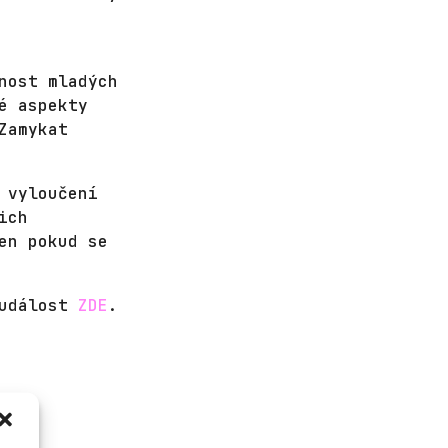
nost mladých
é aspekty
Zamykat
 vyloučení
ich
en pokud se
 událost
ZDE
.