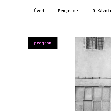
Úvod
Program
O Kázni
program