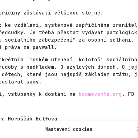
příčiny zůstávají většinou stejné.
p ke vzdělání, systémově zapříčiněná zranitel
ředsudky. Je třeba přestat vydávat patologick
u sociálního zabezpečení” za osobní selhání. 
á práva za paywall.
nkrétním lidském utrpení, kolotoči sociálního
hudoby s nadhledem. O azylových domech. O jej
 dětech, které jsou nejspíš základem státu, j
postarat samy.
i, vstupenky k dostání na
boomevents.org
. FB
ra Horoščák Bolfová
ibor Brzobohatý
Nastavení cookies
iv