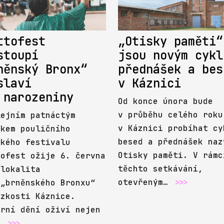
ttofest
„Otisky paměti“
stoupí
jsou novým cykl
něnský Bronx“
přednášek a bes
slaví
v Káznici
 narozeniny
Od konce února bude
v průběhu celého roku
lejním patnáctým
v Káznici probíhat cy
íkem pouličního
besed a přednášek naz
ského festivalu
Otisky paměti. V rámc
tofest ožije 6. června
těchto setkávání,
 lokalita
otevřeným…
>>>
 „brněnského Bronxu“
ízkosti Káznice.
urní dění oživí nejen
…
>>>