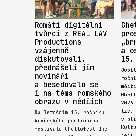
Romští digitální
Ghe
tvůrci z REAL LAV
pro
Productions
„br
vzájemně
a o
diskutovali,
15.
přednášeli jim
Jubi
novináři
ročn
a besedovalo se
měst
i na téma romského
Ghet
obrazu v médiích
2026
tzv.
Na letošním 15. ročníku
v bl
brněnského pouličního
Kult
festivalu Ghettofest dne
její