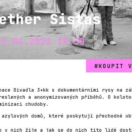
ether Sistas
02.04.2026 19:30
KOUPIT 
nace Divadla 3+kk s dokumentárními rysy na zá
reslených a anonymizovaných příběhů. O koloto
minizaci chudoby.
 azylových domů, které poskytují přechodné ub
o v nich žije a jak se do nich tito lidé dost