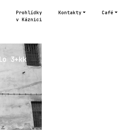
Prohlídky
Kontakty
Café
v Káznici
lo 3+kk