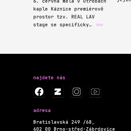
6. června měla v útrobách
kaple Káznice premiérově
prostor tzv. REAL LAV
stage se specificky…
>>>
najdete nás
adresa
Bratislavská 249 /68,
602 00 Brno-střed-Zábrdovice